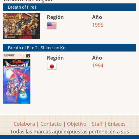
Breath of Fire II
Región
Año
1995
Breath of Fire 2 - Shimei no Ko
Región
Año
1994
Colabora
|
Contacto
|
Objetivo
|
Staff
|
Enlaces
Todas las marcas aquí expuestas pertenecen a sus