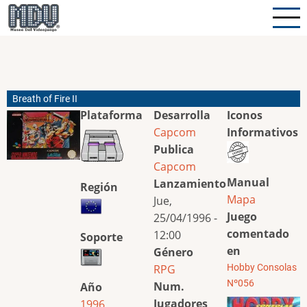
Pasar
al
contenido
principal
Breath of Fire II
Plataforma
Desarrolla
Iconos
Capcom
Informativos
Publica
Capcom
Manual
Lanzamiento
Región
Mapa
Jue,
Juego
25/04/1996 -
comentado
12:00
Soporte
en
Género
RPG
Hobby Consolas
Nº056
Num.
Año
Jugadores
1996