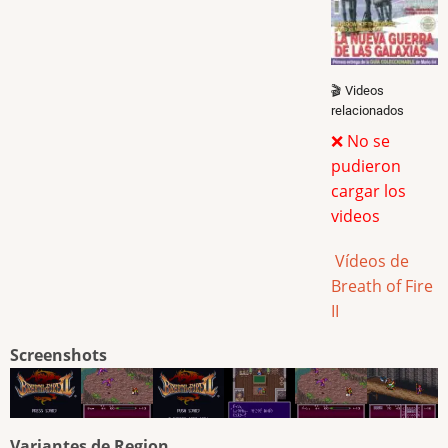
🎬 Videos
relacionados
❌ No se
pudieron
cargar los
videos
Vídeos de
Breath of Fire
II
Screenshots
Variantes de Region