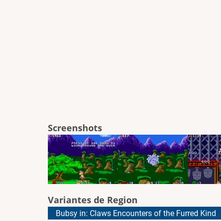
Screenshots
Variantes de Region
Bubsy in: Claws Encounters of the Furred Kind