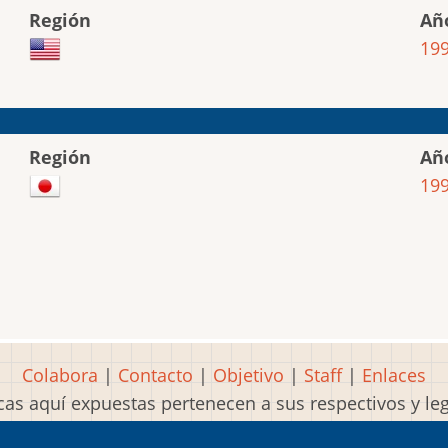
Región
Añ
19
Región
Añ
19
Colabora
|
Contacto
|
Objetivo
|
Staff
|
Enlaces
as aquí expuestas pertenecen a sus respectivos y l
Idea, página, contenidos y diseños creados por
Mart