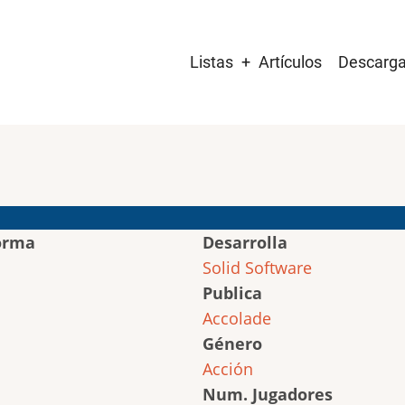
Main
Listas
Artículos
Descarg
navigation
orma
Desarrolla
Solid Software
Publica
Accolade
Género
Acción
Num. Jugadores