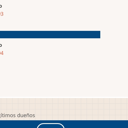
o
93
o
94
egítimos dueños
y