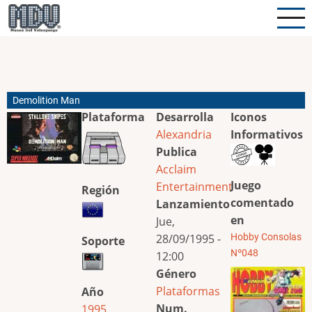
Pasar
al
contenido
principal
Demolition Man
Plataforma
Desarrolla
Iconos
Alexandria
Informativos
Publica
Acclaim
Juego
Entertainment
Región
comentado
Lanzamiento
en
Jue,
28/09/1995 -
Hobby Consolas
Soporte
Nº048
12:00
Género
Plataformas
Año
Num.
1995