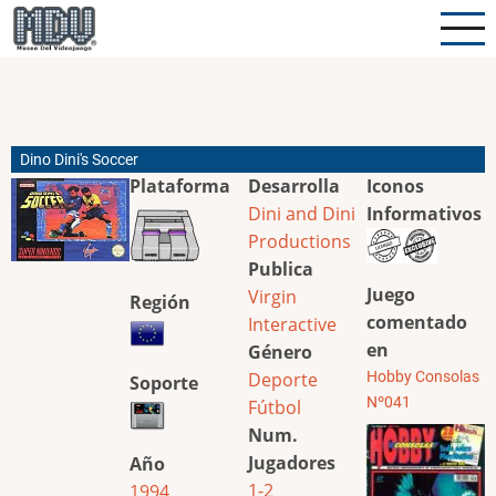
Pasar
al
contenido
principal
Dino Dini's Soccer
Plataforma
Desarrolla
Iconos
Dini and Dini
Informativos
Productions
Publica
Juego
Virgin
Región
comentado
Interactive
en
Género
Deporte
Hobby Consolas
Soporte
Nº041
Fútbol
Num.
Jugadores
Año
1-2
1994