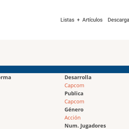
Main
Listas
Artículos
Descarg
navigation
orma
Desarrolla
Capcom
Publica
Capcom
Género
Acción
Num. Jugadores