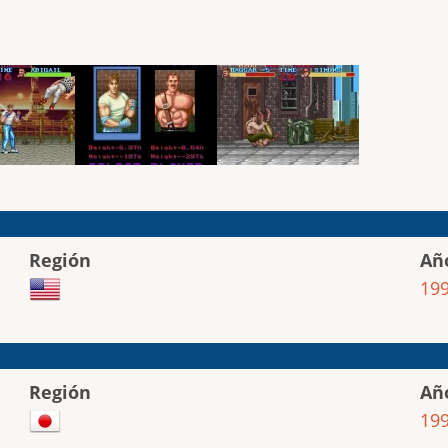
Región
Añ
19
Región
Añ
19