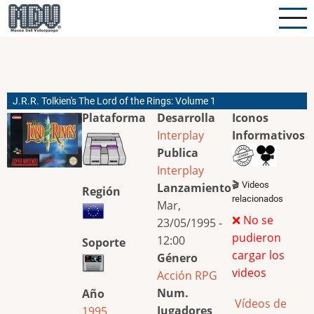
Pasar
al
contenido
principal
J.R.R. Tolkien's The Lord of the Rings: Volume 1
Plataforma
Desarrolla
Iconos
Interplay
Informativos
Publica
Interplay
🎬 Videos
Lanzamiento
Región
relacionados
Mar,
❌ No se
23/05/1995 -
pudieron
12:00
Soporte
cargar los
Género
videos
Acción
RPG
Num.
Año
Vídeos de
Jugadores
1995