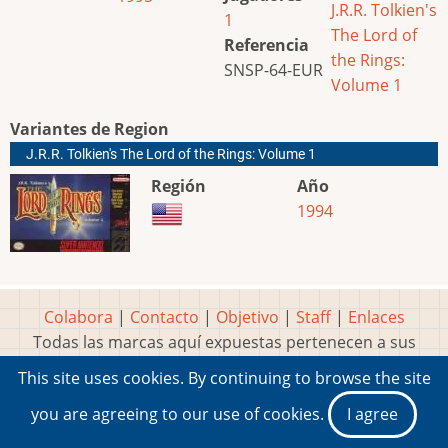
J.R.R. Tolkien's
1
The Lord of
Referencia
the Rings:
SNSP-64-EUR
Volume 1
Variantes de Region
J.R.R. Tolkien's The Lord of the Rings: Volume 1
Región
Año
1994
Colabora
|
Contacto
|
Objetivo
|
Staff
|
Enlaces
Todas las marcas aquí expuestas pertenecen a sus
respectivos y legítimos dueños
This site uses cookies. By continuing to browse the site
Idea, página, contenidos y diseños creados por
Marty
you are agreeing to our use of cookies.
I agree
2001-2026 Museo del Videojuego®