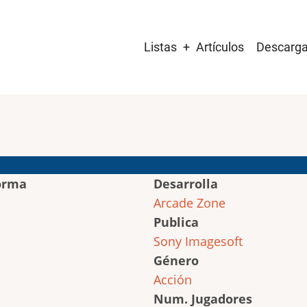
Main
Listas
Artículos
Descarg
navigation
orma
Desarrolla
Arcade Zone
Publica
Sony Imagesoft
Género
Acción
Num. Jugadores