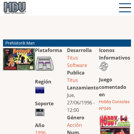
Pasar
al
contenido
principal
Prehistorik Man
Plataforma
Desarrolla
Iconos
Titus
Informativos
Software
Publica
Juego
Titus
Región
comentado
Lanzamiento
en
Jue,
27/06/1996 -
Hobby Consolas
Soporte
Nº049
12:00
Género
Acción
Año
Num.
1996