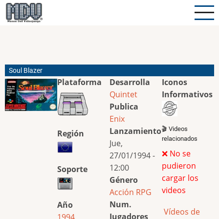
Pasar
al
contenido
principal
Soul Blazer
Plataforma
Desarrolla
Iconos
Quintet
Informativos
Publica
Enix
🎬 Videos
Lanzamiento
Región
relacionados
Jue,
❌ No se
27/01/1994 -
pudieron
12:00
Soporte
cargar los
Género
videos
Acción
RPG
Num.
Año
Vídeos de
Jugadores
1994