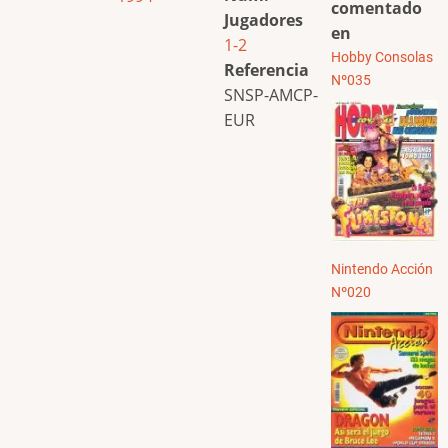
comentado
Jugadores
en
1-2
Hobby Consolas
Referencia
Nº035
SNSP-AMCP-
EUR
Nintendo Acción
Nº020