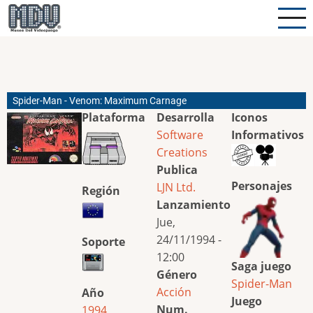
Pasar
al
contenido
principal
Spider-Man - Venom: Maximum Carnage
Plataforma
Desarrolla
Iconos
Software
Informativos
Creations
Publica
Personajes
LJN Ltd.
Región
Lanzamiento
Jue,
24/11/1994 -
Soporte
12:00
Saga juego
Género
Spider-Man
Acción
Año
Juego
Num.
1994