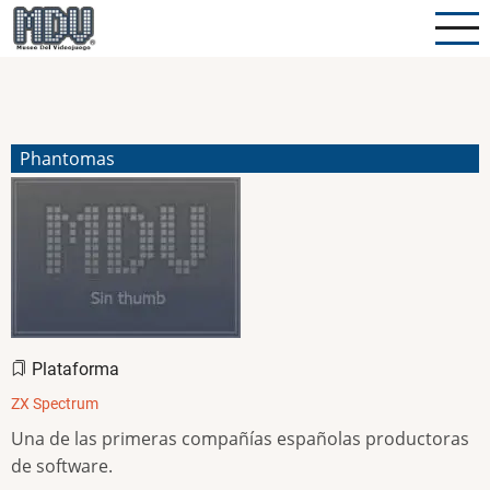
Pasar
al
contenido
principal
Phantomas
Plataforma
ZX Spectrum
Una de las primeras compañías españolas productoras
de software.