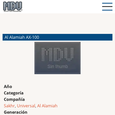
Pasar
al
contenido
principal
Al Alamiah AX-100
Año
Categoría
Compañía
Sakhr
,
Universal
,
Al Alamiah
Generación