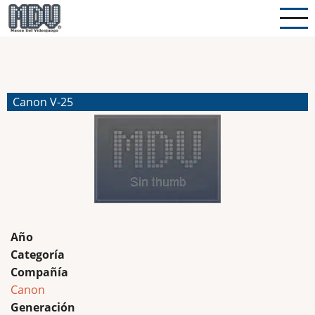
Pasar
al
contenido
principal
Canon V-25
Año
Categoría
Compañía
Canon
Generación