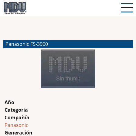
Pasar
al
contenido
principal
Panasonic FS-3900
Año
Categoría
Compañía
Panasonic
Generación