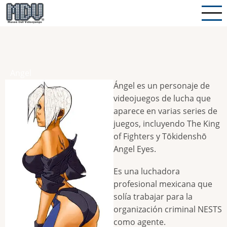
Pasar
al
contenido
principal
Angel
Ángel es un personaje de
videojuegos de lucha que
aparece en varias series de
juegos, incluyendo The King
of Fighters y Tōkidenshō
Angel Eyes.
Es una luchadora
profesional mexicana que
solía trabajar para la
organización criminal NESTS
como agente.