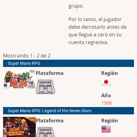
grupo.
Por lo tanto, el jugador
debe derrotarlo antes de
que llegue a cero en su
cuenta regresiva.
Mostrando 1 - 2 de 2
Super Mario RPG
Plataforma
Región
Año
1996
Super Mario RPG: Legend of the Seven Stars
Plataforma
Región