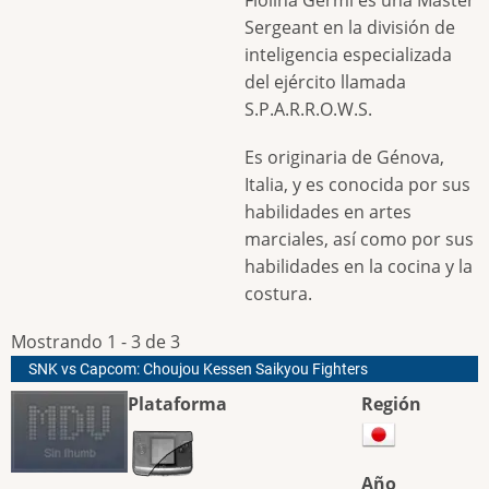
Sergeant en la división de
inteligencia especializada
del ejército llamada
S.P.A.R.R.O.W.S.
Es originaria de Génova,
Italia, y es conocida por sus
habilidades en artes
marciales, así como por sus
habilidades en la cocina y la
costura.
Mostrando 1 - 3 de 3
SNK vs Capcom: Choujou Kessen Saikyou Fighters
Plataforma
Región
Año