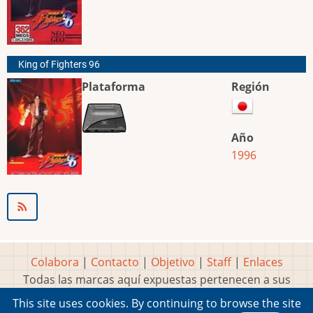
King of Fighters 96
Plataforma
Región
Año
1996
Colabora
|
Contacto
|
Objetivo
|
Staff
|
Enlaces
Todas las marcas aquí expuestas pertenecen a sus
respectivos y legítimos dueños
This site uses cookies. By continuing to browse the site