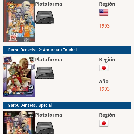
Plataforma
Región
1993
Garou Densetsu 2: Aratanaru Tatakai
Plataforma
Región
Año
1993
Garou Densetsu Special
Plataforma
Región