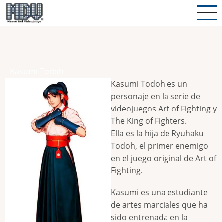
Pasar
al
contenido
principal
Kasumi Todoh
Kasumi Todoh es un
personaje en la serie de
videojuegos Art of Fighting y
The King of Fighters.
Ella es la hija de Ryuhaku
Todoh, el primer enemigo
en el juego original de Art of
Fighting.
Kasumi es una estudiante
de artes marciales que ha
sido entrenada en la