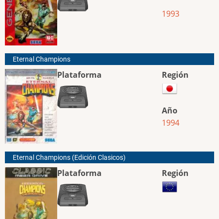
1993
Eternal Champions
Plataforma
Región
Año
1994
Eternal Champions (Edición Clasicos)
Plataforma
Región