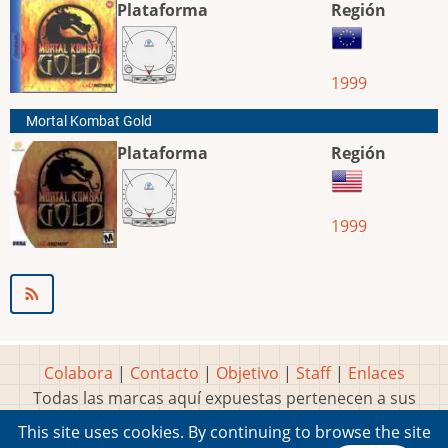
Plataforma
Región
1999
Mortal Kombat Gold
Plataforma
Región
1999
Colabora
|
Contacto
|
Objetivo
|
Staff
|
Enlaces
Todas las marcas aquí expuestas pertenecen a sus
respectivos y legítimos dueños
This site uses cookies. By continuing to browse the site