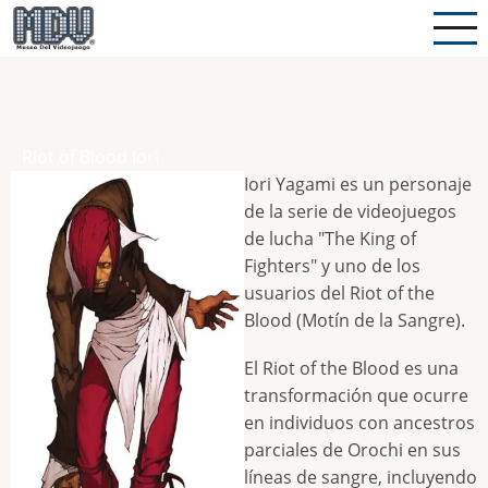
Pasar
al
contenido
principal
Riot of Blood Iori
Iori Yagami es un personaje
de la serie de videojuegos
de lucha "The King of
Fighters" y uno de los
usuarios del Riot of the
Blood (Motín de la Sangre).
El Riot of the Blood es una
transformación que ocurre
en individuos con ancestros
parciales de Orochi en sus
líneas de sangre, incluyendo