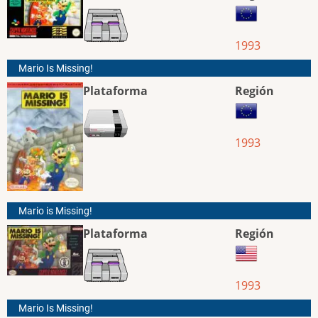
1993
Mario Is Missing!
Plataforma
Región
1993
Mario is Missing!
Plataforma
Región
1993
Mario Is Missing!