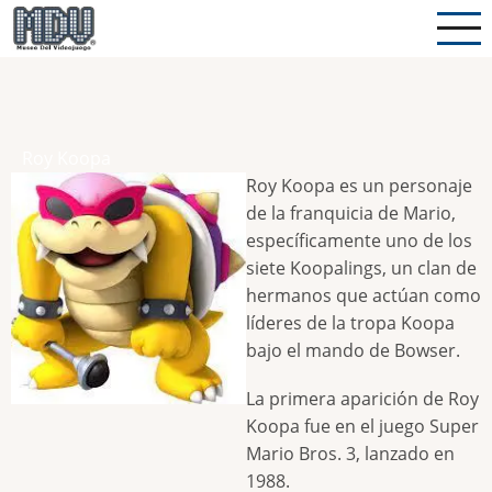
Pasar
al
contenido
principal
Roy Koopa
Roy Koopa es un personaje
de la franquicia de Mario,
específicamente uno de los
siete Koopalings, un clan de
hermanos que actúan como
líderes de la tropa Koopa
bajo el mando de Bowser.
La primera aparición de Roy
Koopa fue en el juego Super
Mario Bros. 3, lanzado en
1988.