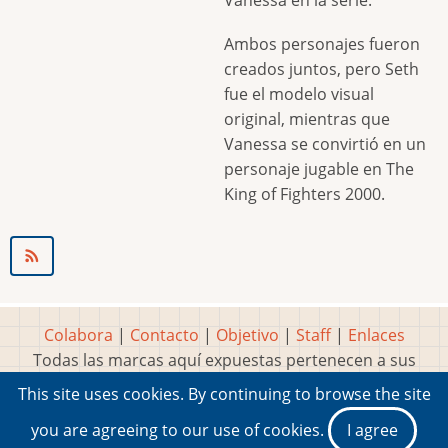
Ambos personajes fueron
creados juntos, pero Seth
fue el modelo visual
original, mientras que
Vanessa se convirtió en un
personaje jugable en The
King of Fighters 2000.
Colabora
|
Contacto
|
Objetivo
|
Staff
|
Enlaces
Todas las marcas aquí expuestas pertenecen a sus
respectivos y legítimos dueños
This site uses cookies. By continuing to browse the site
Idea, página, contenidos y diseños creados por
Marty
you are agreeing to our use of cookies.
I agree
2001-2026 Museo del Videojuego®