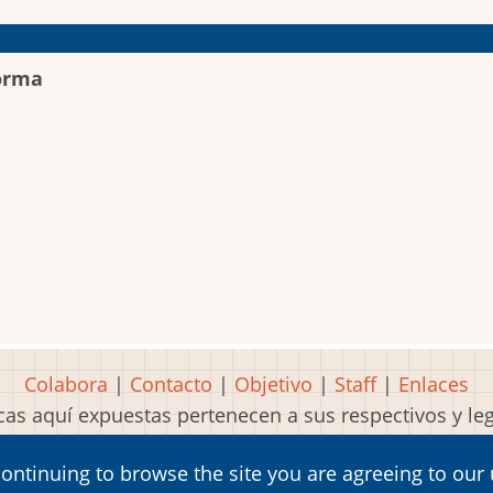
orma
Colabora
|
Contacto
|
Objetivo
|
Staff
|
Enlaces
as aquí expuestas pertenecen a sus respectivos y l
Idea, página, contenidos y diseños creados por
Mart
continuing to browse the site you are agreeing to our
2001-2026 Museo del Videojuego®