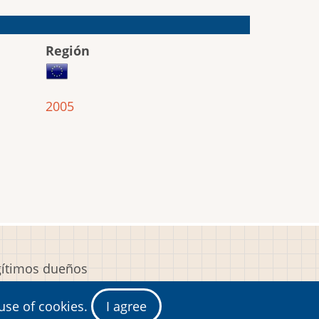
Región
2005
egítimos dueños
y
 use of cookies.
I agree