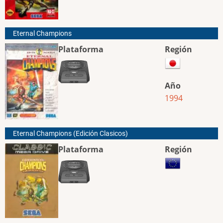
Eternal Champions
Plataforma
Región
Año
1994
Eternal Champions (Edición Clasicos)
Plataforma
Región