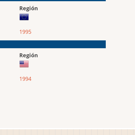
Región
1995
Región
1994