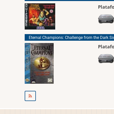
Plataf
Eternal Champions: Challenge from the Dark Si
Plataf