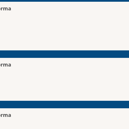
orma
orma
orma