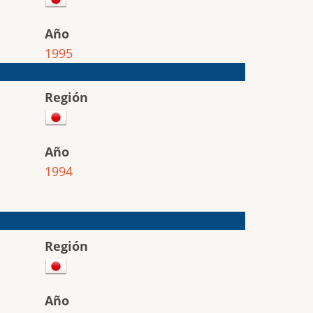
Año
1995
Región
Año
1994
Región
Año