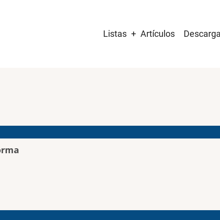
Main
Listas
Artículos
Descarg
navigation
orma