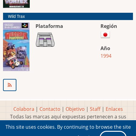
Wild Trax
Plataforma
Región
Año
1994
Colabora
|
Contacto
|
Objetivo
|
Staff
|
Enlaces
Todas las marcas aquí expuestas pertenecen a sus
respectivos y legítimos dueños
This site uses cookies. By continuing to browse the site
Idea, página, contenidos y diseños creados por
Marty