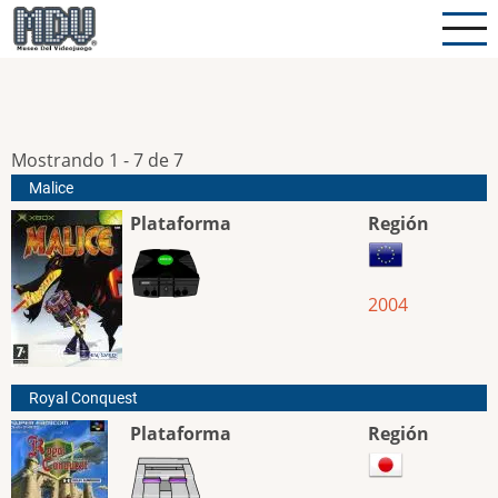
Pasar
al
contenido
principal
Mostrando 1 - 7 de 7
Malice
Plataforma
Región
2004
Royal Conquest
Plataforma
Región