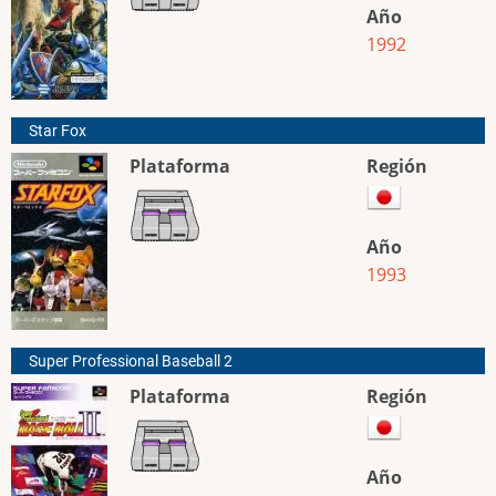
Año
1992
Star Fox
Plataforma
Región
Año
1993
Super Professional Baseball 2
Plataforma
Región
Año