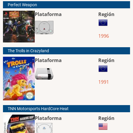
Perfect Weapon
Plataforma
Región
1996
The Trolls in Crazyland
Plataforma
Región
1991
TNN Motorsports HardCore Heat
Plataforma
Región