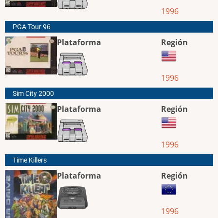
1996
PGA Tour 96
Plataforma
Región
1996
Sim City 2000
Plataforma
Región
1996
Time Killers
Plataforma
Región
1996