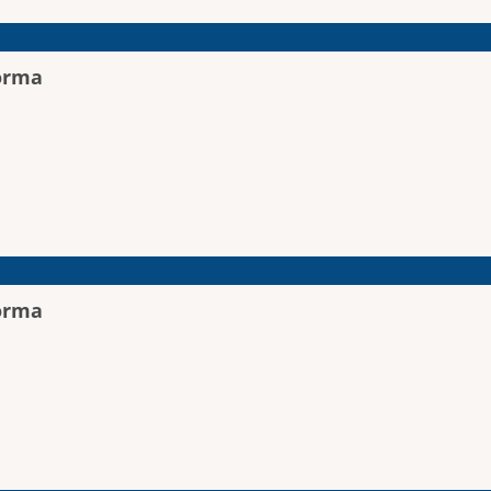
orma
orma