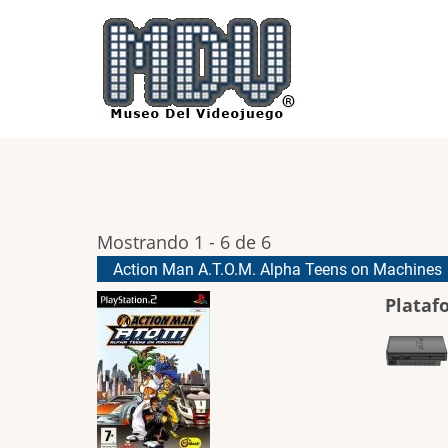
Pasar
al
contenido
principal
Mostrando 1 - 6 de 6
Action Man A.T.O.M. Alpha Teens on Machines
Plataf