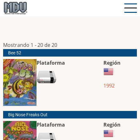
Pasar
al
contenido
principal
Mostrando 1 - 20 de 20
Bee 52
Plataforma
Región
1992
Big Nose Freaks Out
Plataforma
Región