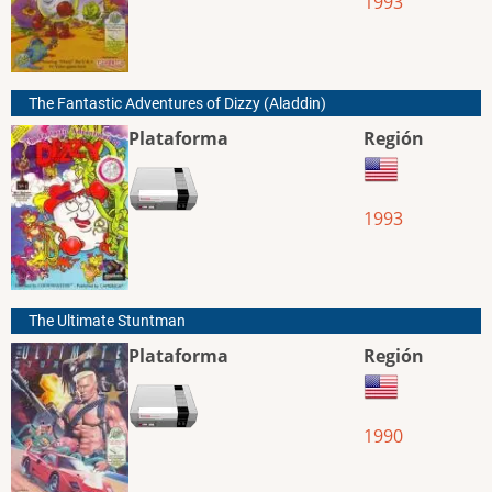
1993
The Fantastic Adventures of Dizzy (Aladdin)
Plataforma
Región
1993
The Ultimate Stuntman
Plataforma
Región
1990