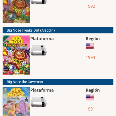
1992
Big Nose Freaks Out (Aladdin)
Plataforma
Región
1993
Big Nose the Caveman
Plataforma
Región
1991