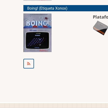
Boing! (Etiqueta Xonox)
Plataf