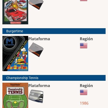
Burgertime
Plataforma
Región
Championship Tennis
Plataforma
Región
1986