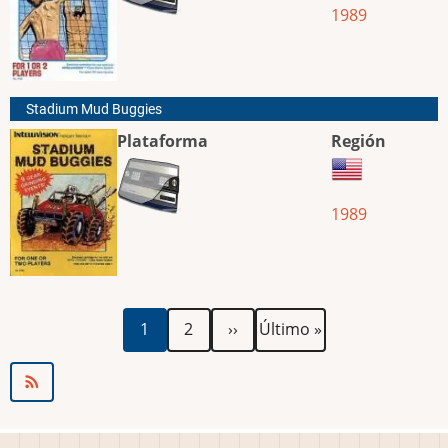
1989
Stadium Mud Buggies
Plataforma
Región
1989
Paginación
Página
Página
Siguiente
Última
1
2
››
Último »
actual
página
página