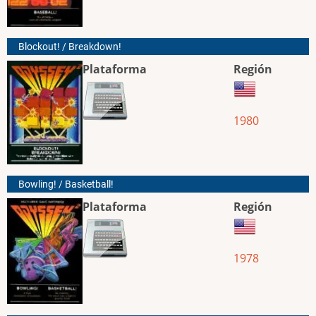
Blockout! / Breakdown!
Plataforma
Región
1980
Bowling! / Basketball!
Plataforma
Región
1978