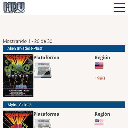
Pasar
al
contenido
principal
Mostrando 1 - 20 de 30
Alien Invaders-Plus!
Plataforma
Región
1980
Alpine Skiing!
Plataforma
Región