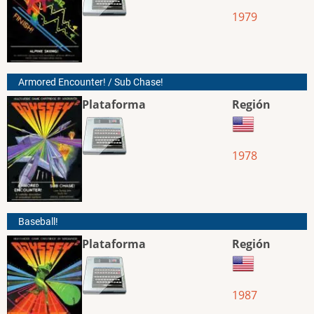
1979
Armored Encounter! / Sub Chase!
Plataforma
Región
1978
Baseball!
Plataforma
Región
1987