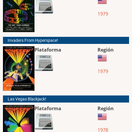
1979
Invaders From Hyperspace!
Plataforma
Región
1979
Las Vegas Blackjack!
Plataforma
Región
1978