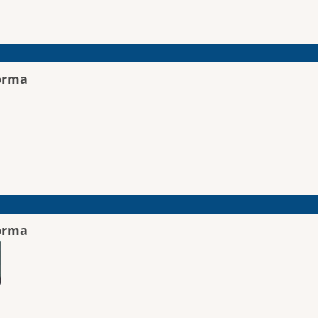
orma
orma