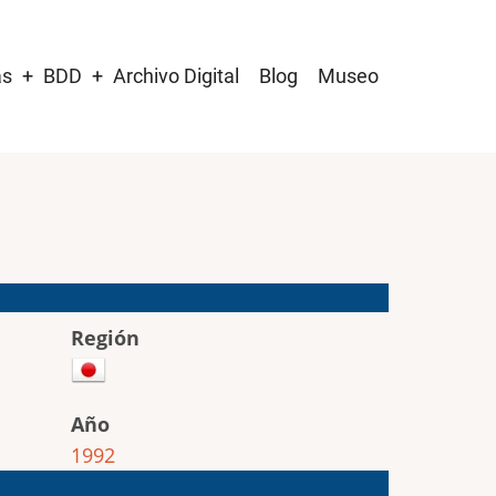
as
BDD
Archivo Digital
Blog
Museo
Región
Año
1992