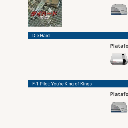
Die Hard
Plataf
F-1 Pilot: You're King of Kings
Plataf