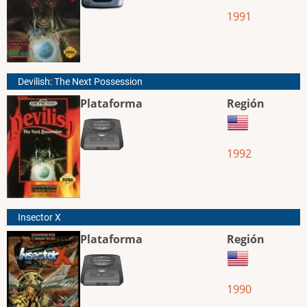
1991
Devilish: The Next Possession
Plataforma
Región
1992
Insector X
Plataforma
Región
1990