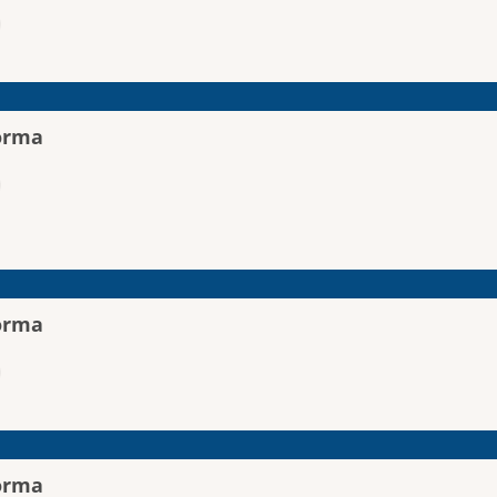
orma
orma
orma