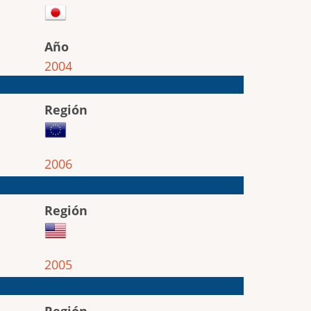
Año
2004
Región
2006
Región
2005