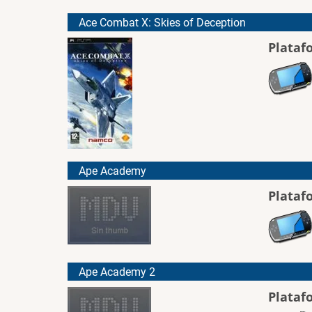
Ace Combat X: Skies of Deception
Plataf
Ape Academy
Plataf
Ape Academy 2
Plataf