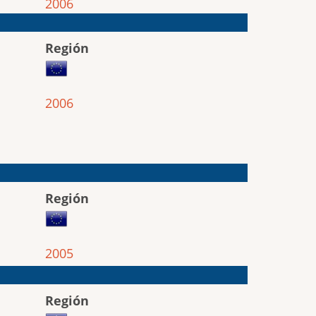
2006
Región
2006
Región
2005
Región