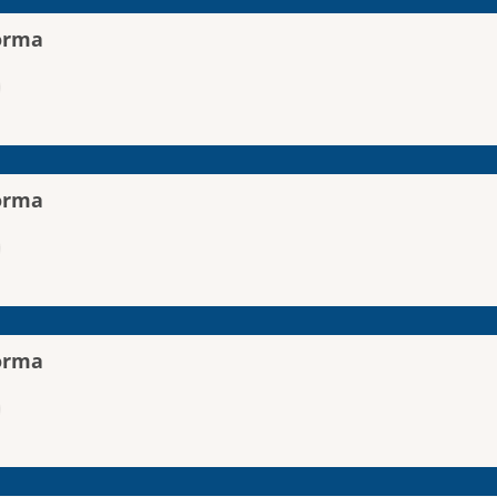
orma
orma
orma