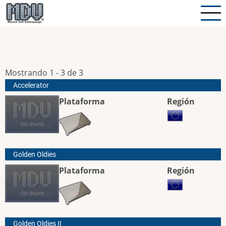
Pasar
al
contenido
principal
Mostrando 1 - 3 de 3
Accelerator
Plataforma
Región
Golden Oldies
Plataforma
Región
Golden Oldies II