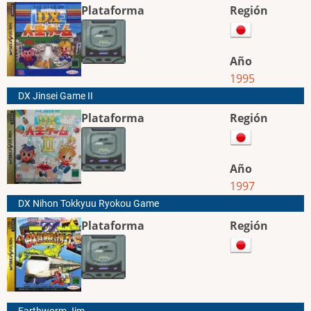
Plataforma
Región
Año
1995
DX Jinsei Game II
Plataforma
Región
Año
1997
DX Nihon Tokkyuu Ryokou Game
Plataforma
Región