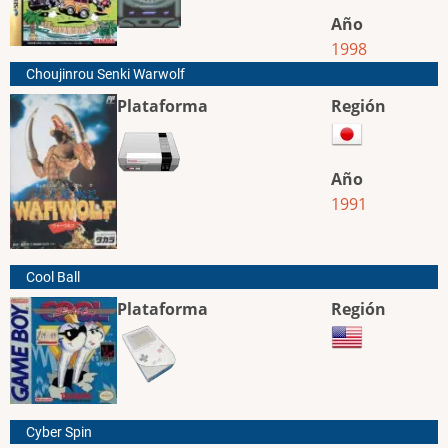
Año
1998
Choujinrou Senki Warwolf
Plataforma
Región
Año
1991
Cool Ball
Plataforma
Región
Cyber Spin