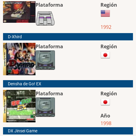
Plataforma
Región
1992
D-Xhird
Plataforma
Región
Densha de Go! EX
Plataforma
Región
Año
1998
DX Jinsei Game