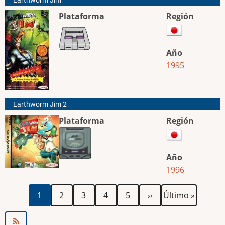
Earthworm Jim
Plataforma
Región
Año
1995
Earthworm Jim 2
Plataforma
Región
Año
1996
Paginación
Página
Página
Página
Página
Página
Siguiente
Última
1
2
3
4
5
››
Último »
actual
página
página