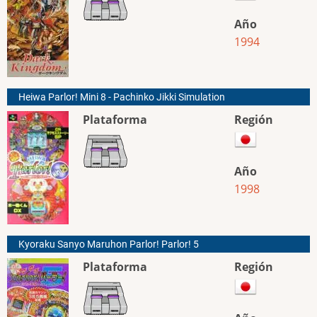
Año
1994
Heiwa Parlor! Mini 8 - Pachinko Jikki Simulation
Plataforma
Región
Año
1998
Kyoraku Sanyo Maruhon Parlor! Parlor! 5
Plataforma
Región