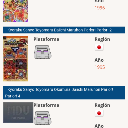
Año
1996
Kyoraku Sanyo Toyomaru Daiichi Maruhon Parlor! Parlor! 2
Plataforma
Región
Año
1995
Kyoraku Sanyo Toyomaru Okumura Daiichi Maruhon Parlor!
Parlor! 4
Plataforma
Región
Año