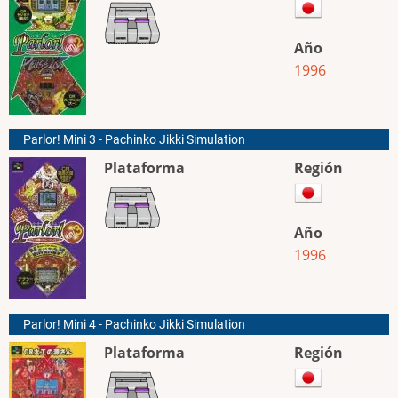
Año
1996
Parlor! Mini 3 - Pachinko Jikki Simulation
Plataforma
Región
Año
1996
Parlor! Mini 4 - Pachinko Jikki Simulation
Plataforma
Región