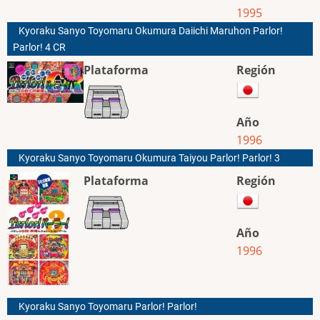
1995
Kyoraku Sanyo Toyomaru Okumura Daiichi Maruhon Parlor!
Parlor! 4 CR
Plataforma
Región
Año
1996
Kyoraku Sanyo Toyomaru Okumura Taiyou Parlor! Parlor! 3
Plataforma
Región
Año
1996
Kyoraku Sanyo Toyomaru Parlor! Parlor!