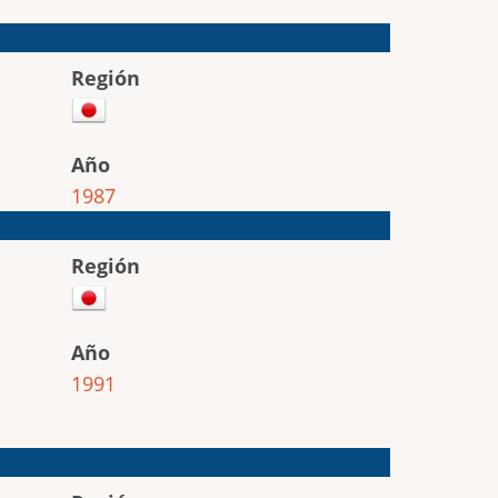
Región
Año
1987
Región
Año
1991