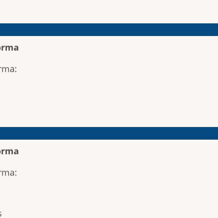
orma
orma