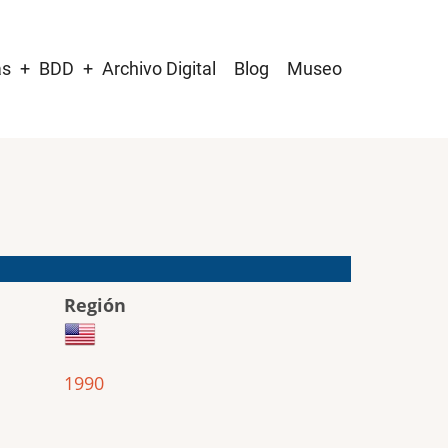
as
BDD
Archivo Digital
Blog
Museo
Región
1990