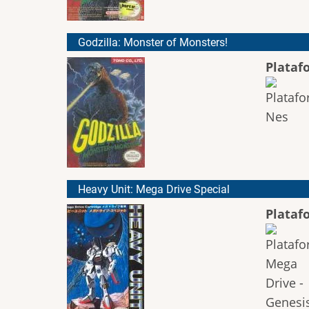
Godzilla: Monster of Monsters!
Plataf
Heavy Unit: Mega Drive Special
Plataf