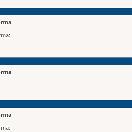
orma
orma
orma