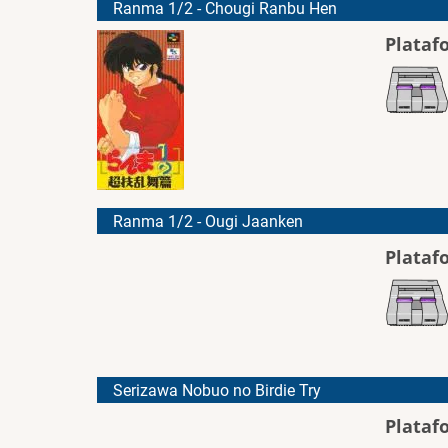
Ranma 1/2 - Chougi Ranbu Hen
Plataf
Ranma 1/2 - Ougi Jaanken
Plataf
Serizawa Nobuo no Birdie Try
Plataf