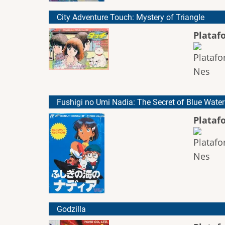
City Adventure Touch: Mystery of Triangle
Plataf
Fushigi no Umi Nadia: The Secret of Blue Water
Plataf
Godzilla