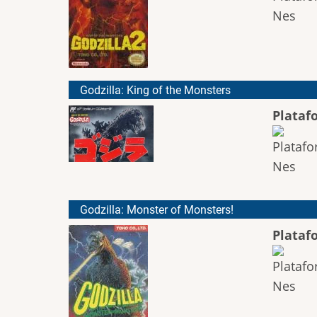
Godzilla: King of the Monsters
Plataf
Godzilla: Monster of Monsters!
Plataf