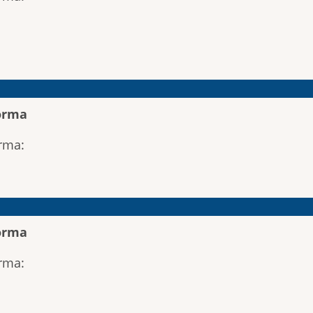
orma
orma