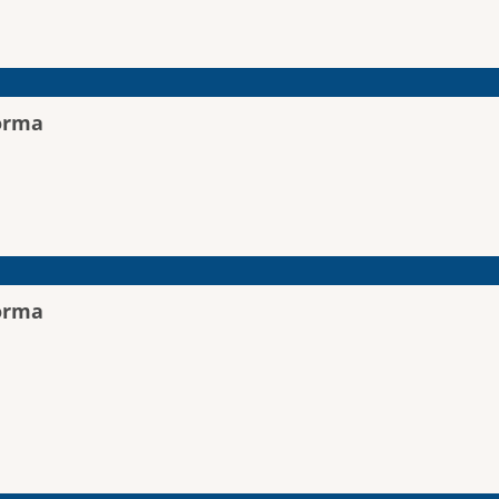
orma
orma