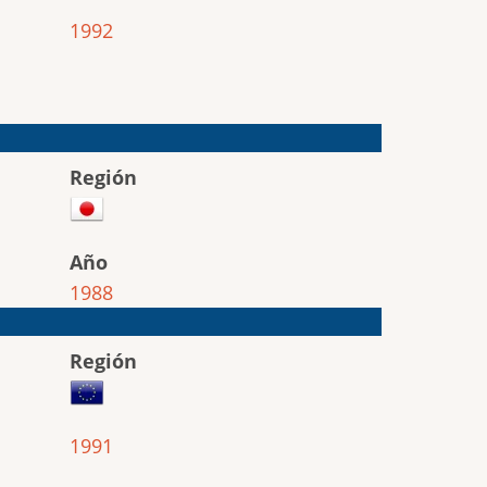
1992
Región
Año
1988
Región
1991