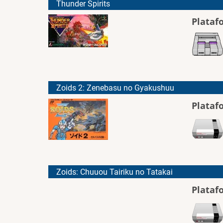
Thunder Spirits
Plataf
Zoids 2: Zenebasu no Gyakushuu
Plataf
Zoids: Chuuou Tairiku no Tatakai
Plataf