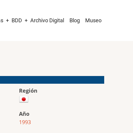
as
BDD
Archivo Digital
Blog
Museo
Región
Año
1993