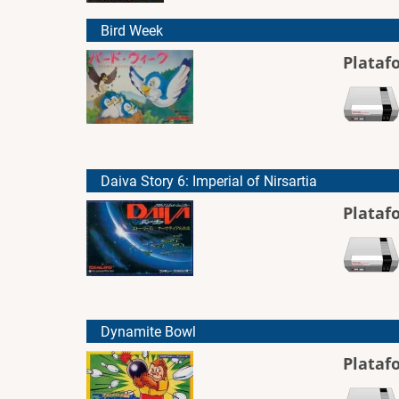
Bird Week
Plataf
Daiva Story 6: Imperial of Nirsartia
Plataf
Dynamite Bowl
Plataf