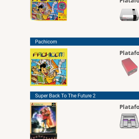
Plataf
Pachicom
Plataf
Super Back To The Future 2
Plataf