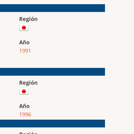
Región
Año
1991
Región
Año
1996