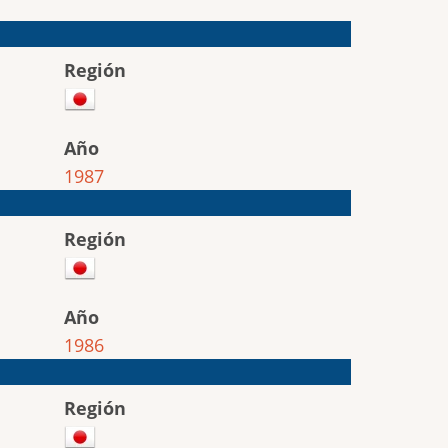
Región
Año
1987
Región
Año
1986
Región