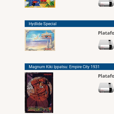
Hydlide Special
Plataf
Magnum Kiki Ippatsu: Empire City 1931
Plataf