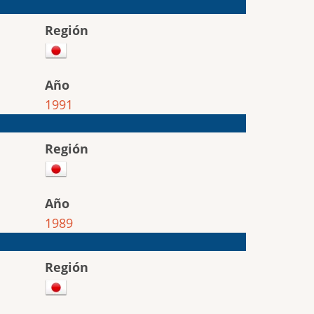
Región
Año
1991
Región
Año
1989
Región