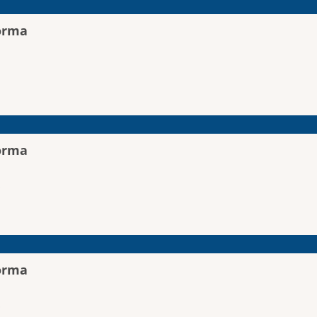
orma
orma
orma