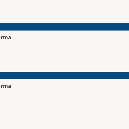
orma
orma