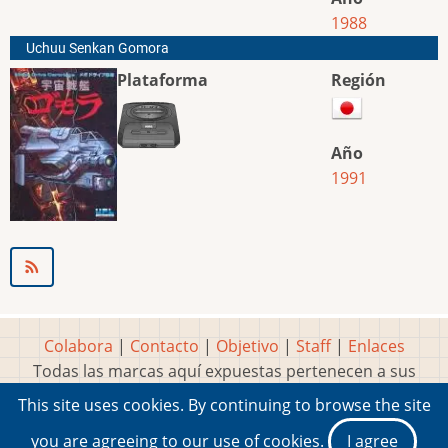
1988
Uchuu Senkan Gomora
Plataforma
Región
Año
1991
Colabora
|
Contacto
|
Objetivo
|
Staff
|
Enlaces
Todas las marcas aquí expuestas pertenecen a sus
respectivos y legítimos dueños
This site uses cookies. By continuing to browse the site
Idea, página, contenidos y diseños creados por
Marty
you are agreeing to our use of cookies.
I agree
2001-2026 Museo del Videojuego®