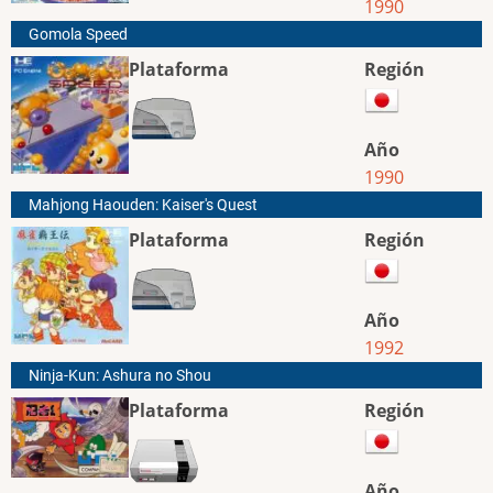
1990
Gomola Speed
Plataforma
Región
Año
1990
Mahjong Haouden: Kaiser's Quest
Plataforma
Región
Año
1992
Ninja-Kun: Ashura no Shou
Plataforma
Región
Año