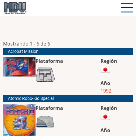
Pasar
al
contenido
principal
Mostrando 1 - 6 de 6
Acrobat Mission
Plataforma
Región
Año
1992
Atomic Robo-Kid Special
Plataforma
Región
Año