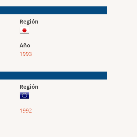
Región
Año
1993
Región
1992