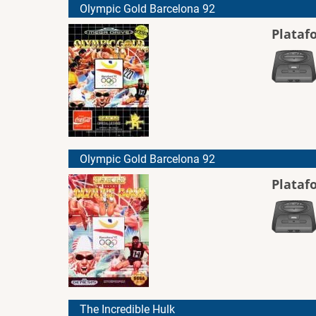
Olympic Gold Barcelona 92
Plataf
Olympic Gold Barcelona 92
Plataf
The Incredible Hulk