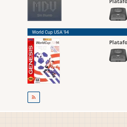
Plataf
World Cup USA´94
Plataf