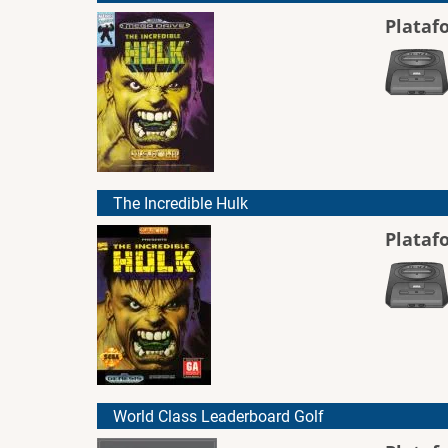
Plataf
The Incredible Hulk
Plataf
World Class Leaderboard Golf