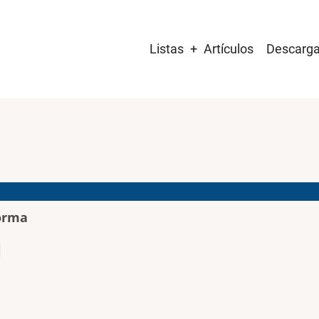
Main
Listas
Artículos
Descarg
navigation
orma