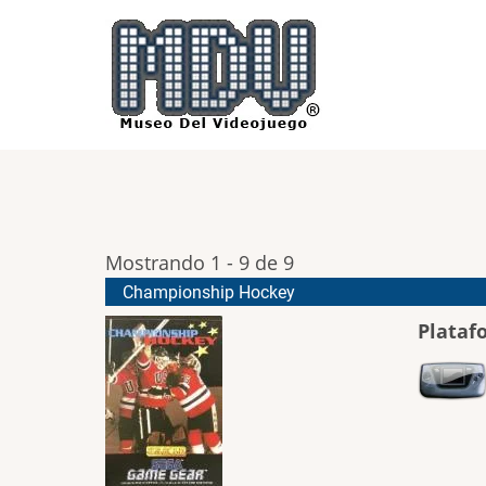
Pasar
al
contenido
principal
Mostrando 1 - 9 de 9
Championship Hockey
Plataf