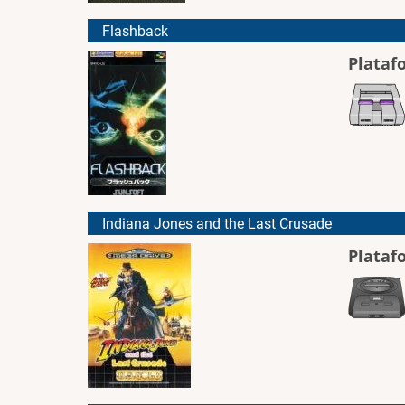
Flashback
Plataf
Indiana Jones and the Last Crusade
Plataf