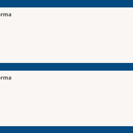
orma
orma