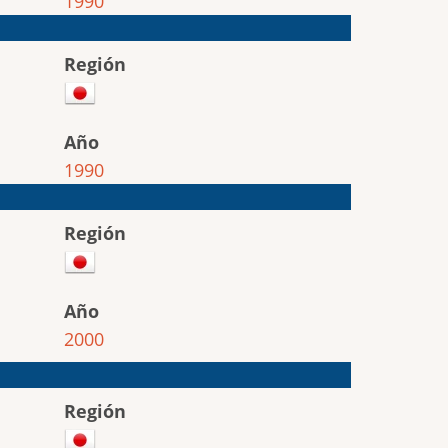
1990
Región
Año
1990
Región
Año
2000
Región