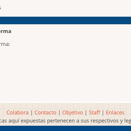
orma
Colabora
|
Contacto
|
Objetivo
|
Staff
|
Enlaces
as aquí expuestas pertenecen a sus respectivos y l
Idea, página, contenidos y diseños creados por
Mart