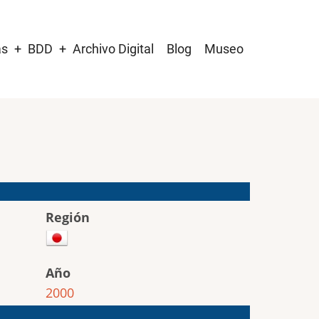
as
BDD
Archivo Digital
Blog
Museo
Región
Año
2000