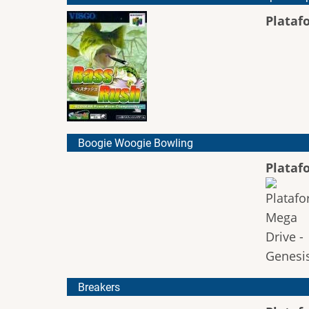
Plataf
Boogie Woogie Bowling
Plataf
Breakers