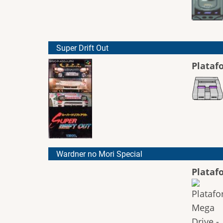
Super Drift Out
Plataf
Wardner no Mori Special
Plataf