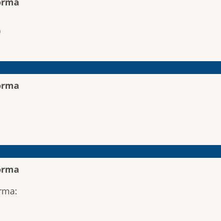
orma
orma
orma