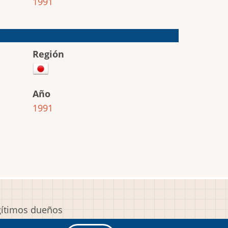
1991
Región
Año
1991
egítimos dueños
y