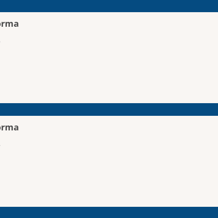
orma
orma