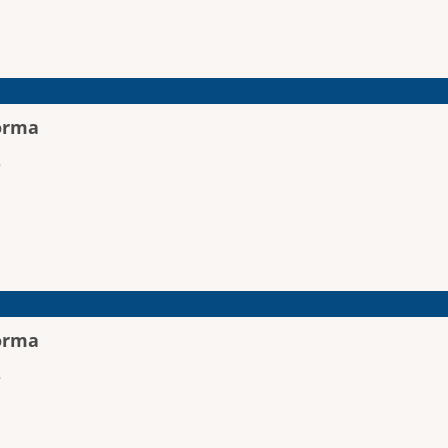
orma
orma