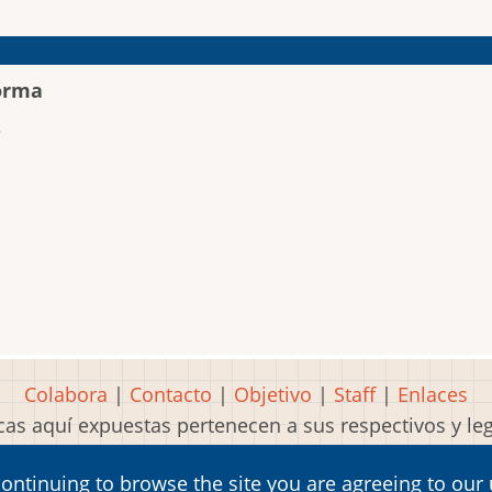
orma
Colabora
|
Contacto
|
Objetivo
|
Staff
|
Enlaces
as aquí expuestas pertenecen a sus respectivos y l
Idea, página, contenidos y diseños creados por
Mart
continuing to browse the site you are agreeing to our
2001-2026 Museo del Videojuego®