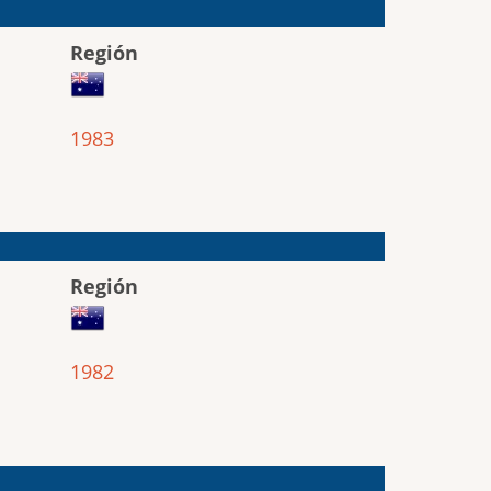
Región
1983
Región
1982