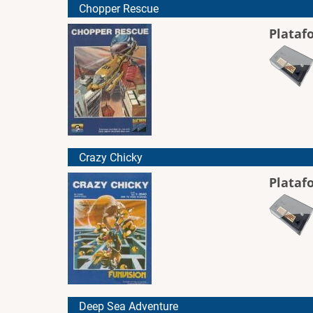
Chopper Rescue
Plataf
Crazy Chicky
Plataf
Deep Sea Adventure