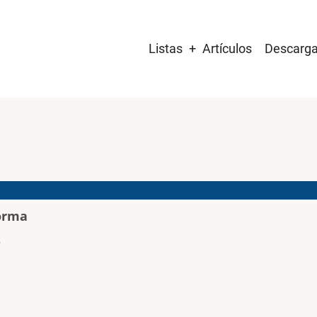
Main
Listas
Artículos
Descarg
navigation
orma