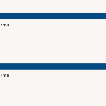
orma
orma