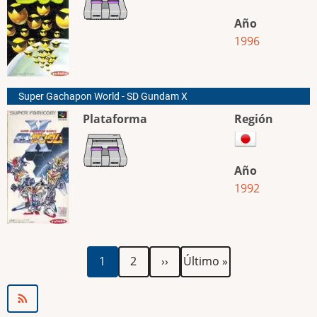
Año
1996
Super Gachapon World - SD Gundam X
Plataforma
Región
Año
1992
Paginación
Página
Página
Siguiente
Última
1
2
››
Último »
actual
página
página