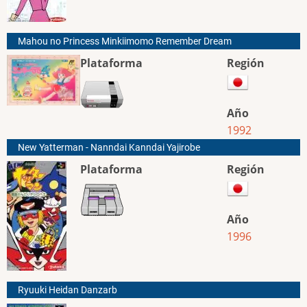
Mahou no Princess Minkiimomo Remember Dream
Plataforma
Región
Año
1992
New Yatterman - Nanndai Kanndai Yajirobe
Plataforma
Región
Año
1996
Ryuuki Heidan Danzarb