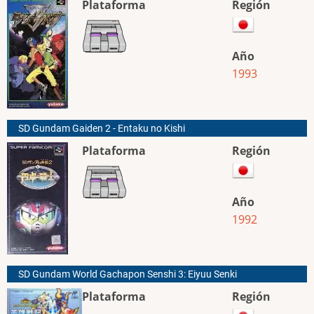
Plataforma
Región
Año
1993
SD Gundam Gaiden 2 - Entaku no Kishi
Plataforma
Región
Año
1992
SD Gundam World Gachapon Senshi 3: Eiyuu Senki
Plataforma
Región