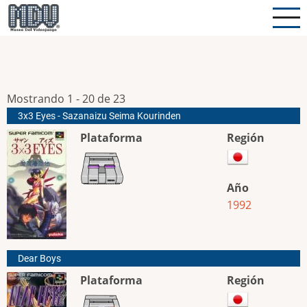
Pasar
al
contenido
principal
Mostrando 1 - 20 de 23
3x3 Eyes - Sazanaizu Seima Kourinden
Plataforma
Región
Año
1992
Dear Boys
Plataforma
Región