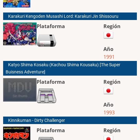
Karakuri Kengoden Musashi Lord: Karakuri Jin Shissouru
Plataforma
Región
Año
1991
Katyo Shima Kosaku (Kachou Shima Kousaku) [The Super
Buisness Adventure]
Plataforma
Región
Año
1993
Kinnikuman - Dirty Challenger
Plataforma
Región